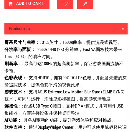
ADD TO CART
Product info
屏幕尺寸与曲率：
:
31.5英寸，1500R曲率，提供沉浸式视野。
分辨率与面板：
:
2560x1440 (2K) 分辨率，Fast VA面板技术带来
1ms（GTG）的响应时间。
刷新率：
:
最高可达180Hz的超高刷新率，保证游戏画面流畅不
卡顿。
色彩表现：
:
支持HDR10，拥有90% DCI-P3色域，并配备先进的灰
阶追踪技术，提供色彩平滑的视觉效果。
游戏技术：
:
支持ASUS Extreme Low Motion Blur Sync (ELMB SYNC)
技术，可同时运行，消除鬼影和破图，提高游戏清晰度。
连接性：
:
配备USB Type-C接口，支持DP Alt模式，并可用作USB
集线器，方便连接设备并保持桌面整洁。
AI功能：
:
具备AI驱动的功能，提升游戏体验和应对挑战。
软件支持：
:
通过DisplayWidget Center，用户可以使用鼠标轻松调