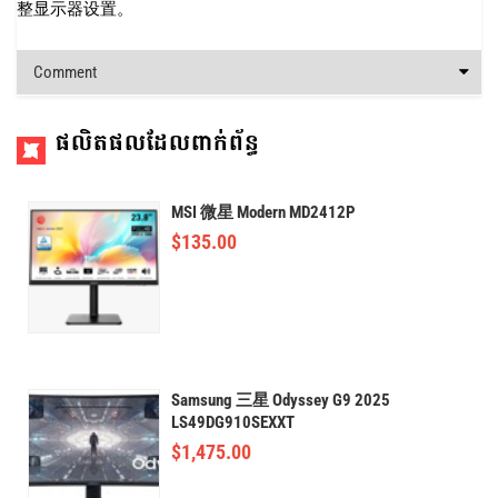
整显示器设置。
Comment
ផលិតផលដែលពាក់ព័ន្ធ
MSI 微星 Modern MD2412P
$
135.00
Samsung 三星 Odyssey G9 2025
LS49DG910SEXXT
$
1,475.00