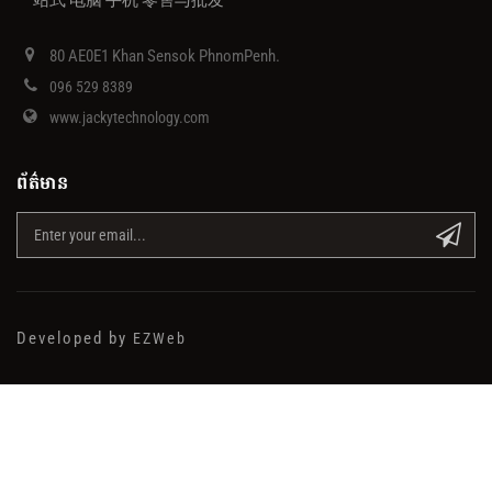
80 AE0E1 Khan Sensok PhnomPenh.
096 529 8389
www.jackytechnology.com
ព័ត៌មាន
Developed by
EZWeb