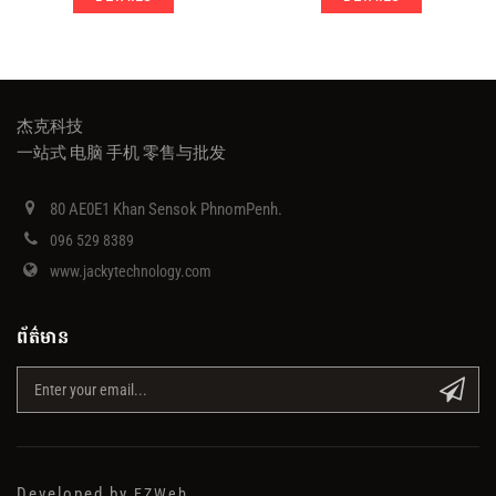
杰克科技
一站式 电脑 手机 零售与批发
80 AE0E1 Khan Sensok PhnomPenh.
096 529 8389
www.jackytechnology.com
ព័ត៌មាន
Developed by
EZWeb