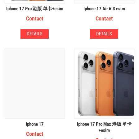
Apple Original 60W USB-C
Neshi 能适 30w 数显 超级快充
Iphone 17 Pro 港版 单卡+esim
Charge Cable (1m)
Iphone 17 Air 6.3 esim
三口
Contact
$
15.00
Contact
$
15.00
DETAILS
DETAILS
DETAILS
DETAILS
Apple EarPods Lightning 原厂
Iphone 17
Cuktech 酷态科 10000mAh 磁
Iphone 17 Pro Max 港版 单卡
吸充电宝
+esim
Contact
$
25.00