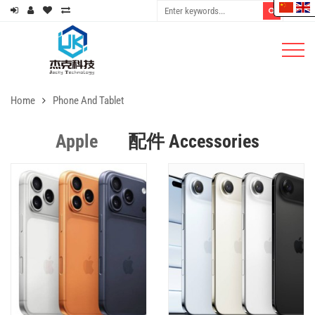
Apple Original 20W Adapter US
Apple Original 20W USB-C To
Lightning Cable (1m)
$
25.00
$
15.00
Home
Phone And Tablet
DETAILS
DETAILS
Apple
配件 Accessories