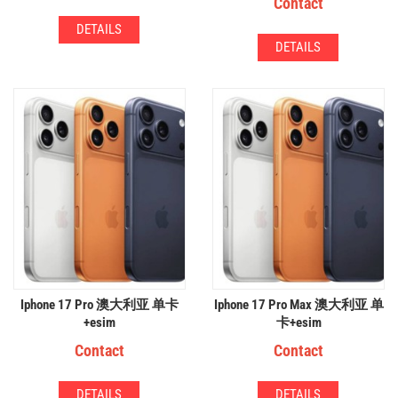
Contact
$
35.00
DETAILS
DETAILS
DETAILS
DETAILS
Remax 睿量 Magsafe 3合1 无
Iphone 17 Pro 澳大利亚 单卡
Iphone 17 Pro Max 澳大利亚 单
线充电底座
+esim
卡+esim
Contact
$
35.00
Contact
DETAILS
DETAILS
DETAILS