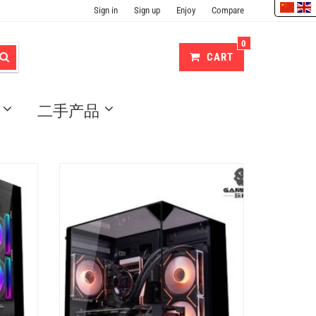
Sign in
Sign up
Enjoy
Compare
0
CART
二手产品