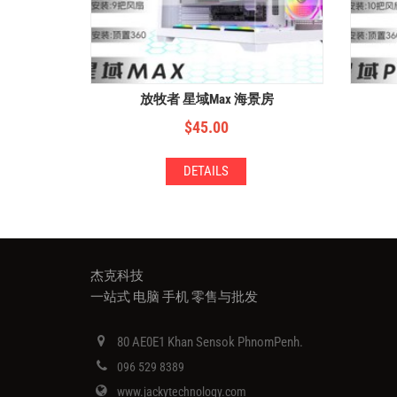
放牧者 星域Max 海景房
$
45.00
DETAILS
杰克科技
一站式 电脑 手机 零售与批发
80 AE0E1 Khan Sensok PhnomPenh.
096 529 8389
www.jackytechnology.com