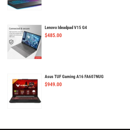
Lenovo Ideadpad V15 G4
$
485.00
Asus TUF Gaming A16 FA607NUG
$
949.00