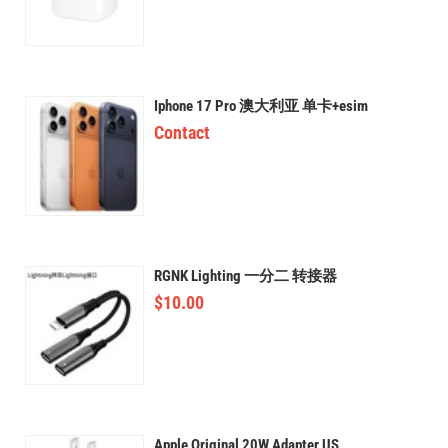
Iphone 17 Pro 澳大利亚 单卡+esim
Contact
RGNK Lighting 一分二 转接器
$
10.00
Apple Original 20W Adapter US