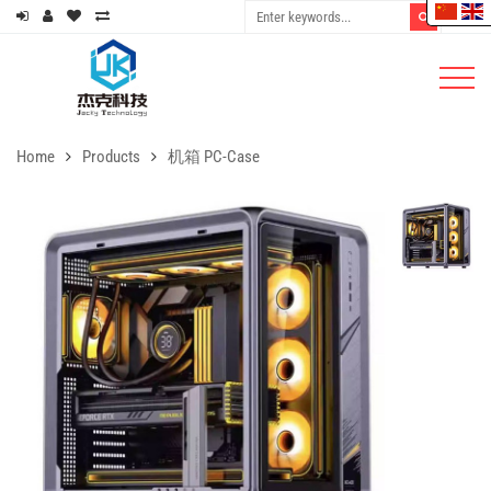
Home
Products
机箱 PC-Case