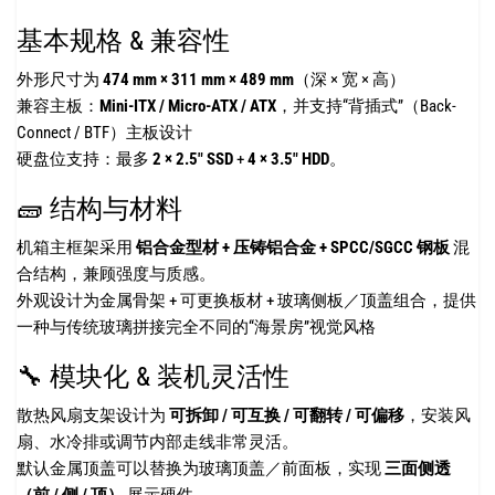
基本规格 & 兼容性
外形尺寸为
474 mm × 311 mm × 489 mm
（深 × 宽 × 高）
兼容主板：
Mini-ITX / Micro-ATX / ATX
，并支持“背插式”（Back-
Connect / BTF）主板设计
硬盘位支持：最多
2 × 2.5″ SSD
+
4 × 3.5″ HDD
。
🧱 结构与材料
机箱主框架采用
铝合金型材 + 压铸铝合金 + SPCC/SGCC 钢板
混
合结构，兼顾强度与质感。
外观设计为金属骨架 + 可更换板材 + 玻璃侧板／顶盖组合，提供
一种与传统玻璃拼接完全不同的“海景房”视觉风格
🔧 模块化 & 装机灵活性
散热风扇支架设计为
可拆卸 / 可互换 / 可翻转 / 可偏移
，安装风
扇、水冷排或调节内部走线非常灵活。
默认金属顶盖可以替换为玻璃顶盖／前面板，实现
三面侧透
（前 / 侧 / 顶）
展示硬件