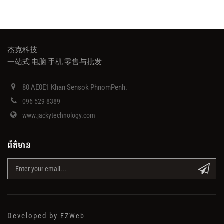
杰克科技
一站式 电脑 手机 零售与批发
80 AE0E1 Khan Sensok PhnomPenh.
096 529 8389
www.jackytechnology.com
ព័ត៌មាន
Developed by
EZWeb