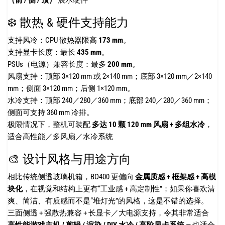
❄️ 散热 & 硬件支持能力
支持风冷：CPU 散热器限高
173 mm
。
支持显卡长度：最长
435 mm
。
PSUs（电源）兼容长度：最多
200 mm
。
风扇支持：顶部 3×120 mm 或 2×140 mm；底部 3×120 mm／2×140
mm；侧面 3×120 mm；后侧 1×120 mm。
水冷支持：顶部 240／280／360 mm；底部 240／280／360 mm；
侧面可支持 360 mm 冷排。
极限情况下，整机可装配
多达 10 颗 120 mm 风扇 + 多组水冷
，
适合高性能／多风扇／水冷系统
🎨 设计风格与用途方向
相比传统侧透玻璃机箱，BO400 更偏向
金属质感 + 框架感 + 高模
块化
，在视觉和结构上更有“工业感 + 高定制性”；如果你喜欢清
爽、简洁、有质感而不是“堆灯光”的风格，这是不错的选择。
三面侧透 + 强散热兼容 + 长显卡／大电源支持，令其非常适合
高性能游戏主机 / 剪辑 / 渲染 / DIY 水冷 / 高阶显卡系统
— 也适合