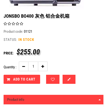
JONSBO BO400 灰色 铝合金机箱
Product code:
01121
STATUS:
IN STOCK
$
255.00
PRICE:
Quantity :
ADD TO CART
Product info