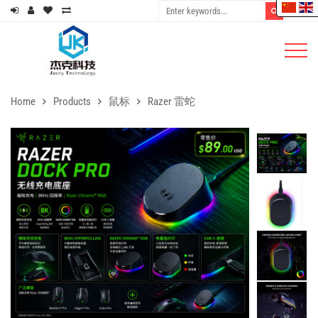
Home
Products
鼠标
Razer 雷蛇