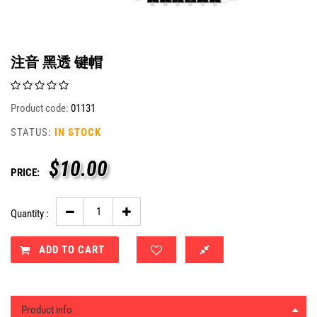
注音 黑透 键帽
Product code:
01131
STATUS:
IN STOCK
$
10.00
PRICE:
Quantity :
ADD TO CART
Product info