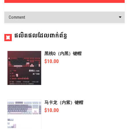
Comment
ផលិតផលដែលពាក់ព័ន្ធ
黑桃Q（内黑）键帽
$
10.00
马卡龙（内紫）键帽
$
10.00