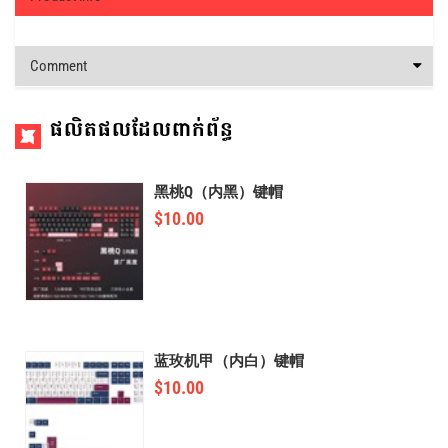
Comment
ផលិតផលដែលពាក់ព័ន្ធ
黑桃Q（内黑）键帽
$
10.00
蓝玫机甲（内白）键帽
$
10.00