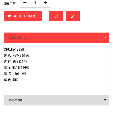
Quantity :
ADD TO CART
Product info
CPU:I5-1235U
硬盘:NVME 512G
内存:8GB D4 *2
显示器:15.6 FHD
显卡:Intel UHD
成色:95%
Comment