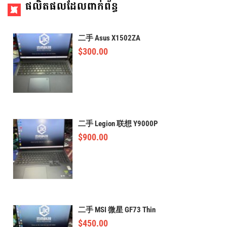
ផលិតផលដែលពាក់ព័ន្ធ
二手 Asus X1502ZA
$
300.00
二手 Legion 联想 Y9000P
$
900.00
二手 MSI 微星 GF73 Thin
$
450.00