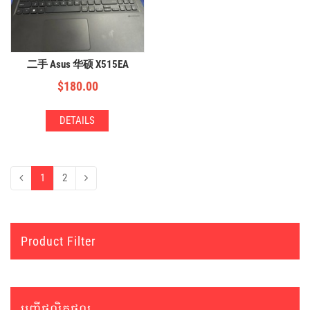
二手 Asus 华硕 X515EA
$
180.00
DETAILS
1
2
Product Filter
បញ្ជីផលិតផល