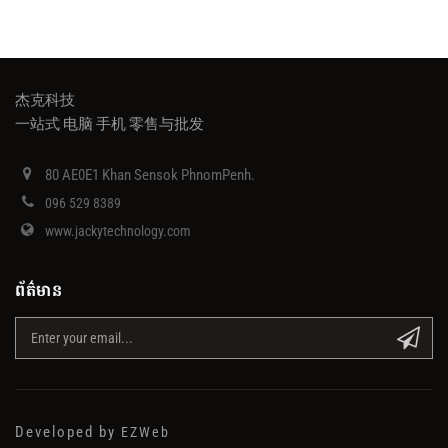
杰克科技
一站式 电脑 手机 零售与批发
80 AE0E1 Khan Sensok PhnomPenh.
096 529 8389
www.jackytechnology.com
ព័ត៌មាន
Developed by
EZWeb