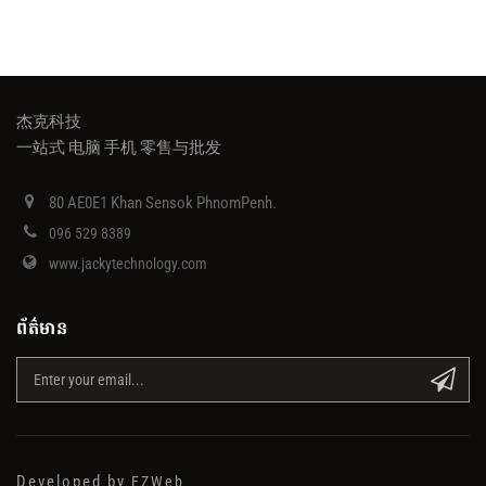
杰克科技
一站式 电脑 手机 零售与批发
80 AE0E1 Khan Sensok PhnomPenh.
096 529 8389
www.jackytechnology.com
ព័ត៌មាន
Developed by
EZWeb