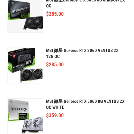
OC
$
285.00
MSI 微星 GeForce RTX 3060 VENTUS 2X
12G OC
$
285.00
MSI 微星 GeForce RTX 5060 8G VENTUS 2X
OC WHITE
$
359.00