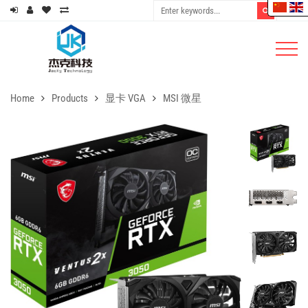
Home
Products
显卡 VGA
MSI 微星