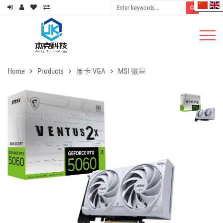
Home
Products
显卡 VGA
MSI 微星