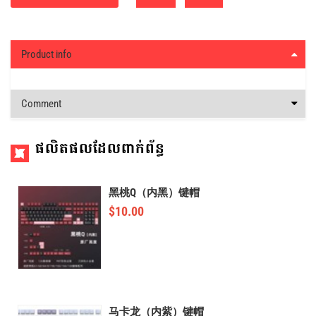
Product info
Comment
ផលិតផលដែលពាក់ព័ន្ធ
黑桃Q（内黑）键帽
$
10.00
马卡龙（内紫）键帽