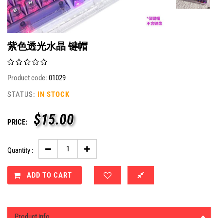
紫色透光水晶 键帽
Product code:
01029
STATUS:
IN STOCK
$
15.00
PRICE:
Quantity :
ADD TO CART
Product info