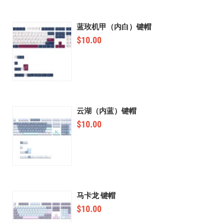
蓝玫机甲（内白）键帽
$
10.00
云湖（内蓝）键帽
$
10.00
马卡龙 键帽
$
10.00