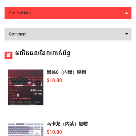
Product info
Comment
ផលិតផលដែលពាក់ព័ន្ធ
黑桃Q（内黑）键帽
$
10.00
马卡龙（内紫）键帽
$
10.00