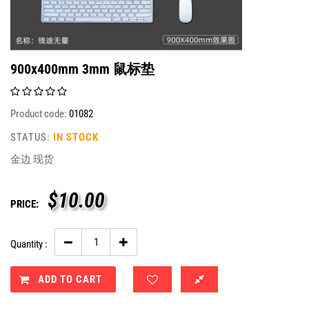
900x400mm 3mm 鼠标垫
Product code:
01082
STATUS:
IN STOCK
金边 现货
$
10.00
PRICE:
Quantity :
ADD TO CART