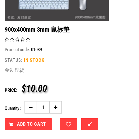
900x400mm 3mm 鼠标垫
Product code:
01089
STATUS:
IN STOCK
金边 现货
$
10.00
PRICE:
Quantity :
ADD TO CART