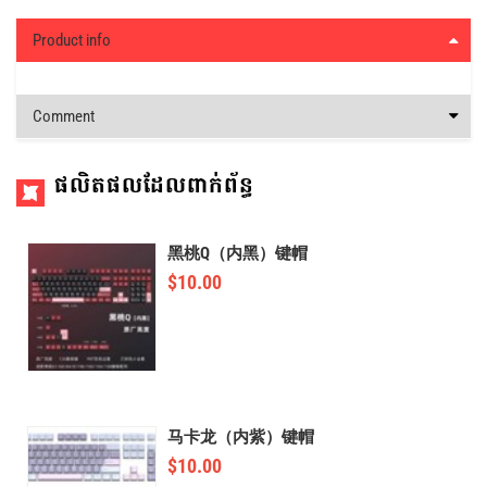
Product info
Comment
ផលិតផលដែលពាក់ព័ន្ធ
黑桃Q（内黑）键帽
$
10.00
马卡龙（内紫）键帽
$
10.00