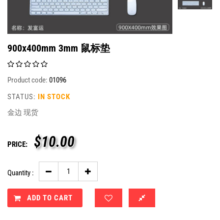
900x400mm 3mm 鼠标垫
Product code:
01096
STATUS:
IN STOCK
金边 现货
$
10.00
PRICE:
Quantity :
ADD TO CART