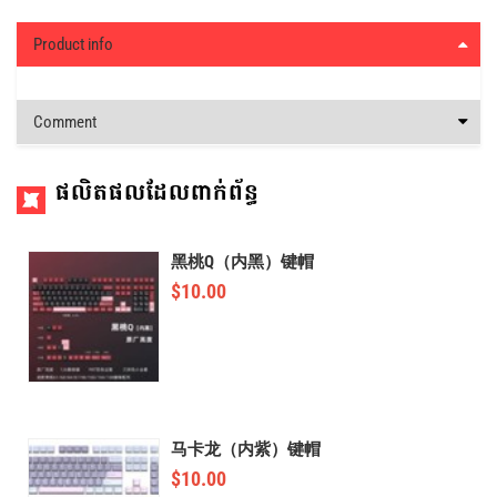
Product info
Comment
ផលិតផលដែលពាក់ព័ន្ធ
黑桃Q（内黑）键帽
$
10.00
马卡龙（内紫）键帽
$
10.00