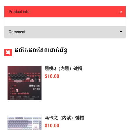
Product info
Comment
ផលិតផលដែលពាក់ព័ន្ធ
黑桃Q（内黑）键帽
$
10.00
马卡龙（内紫）键帽
$
10.00