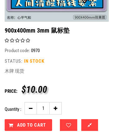
900x400mm 3mm 鼠标垫
Product code:
0970
STATUS:
IN STOCK
木牌 现货
$
10.00
PRICE:
Quantity :
ADD TO CART