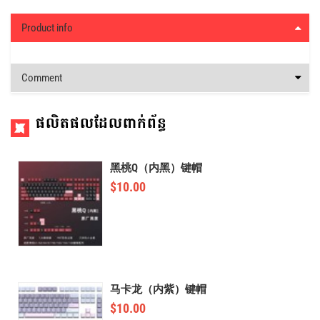
Product info
Comment
ផលិតផលដែលពាក់ព័ន្ធ
黑桃Q（内黑）键帽
$
10.00
马卡龙（内紫）键帽
$
10.00