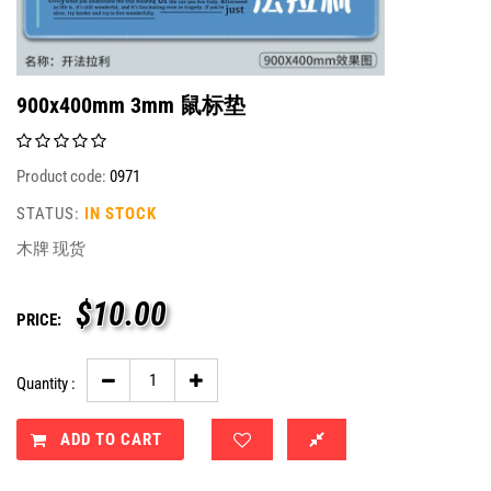
900x400mm 3mm 鼠标垫
Product code:
0971
STATUS:
IN STOCK
木牌 现货
$
10.00
PRICE:
Quantity :
ADD TO CART