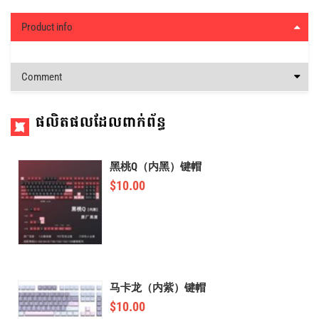
Product info
Comment
ផលិតផលដែលពាក់ព័ន្ធ
黑桃Q（内黑）键帽
$
10.00
马卡龙（内紫）键帽
$
10.00