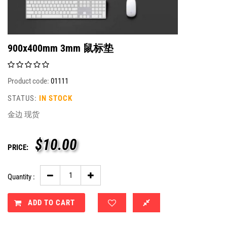
900x400mm 3mm 鼠标垫
Product code:
01111
STATUS:
IN STOCK
金边 现货
$
10.00
PRICE:
Quantity :
ADD TO CART