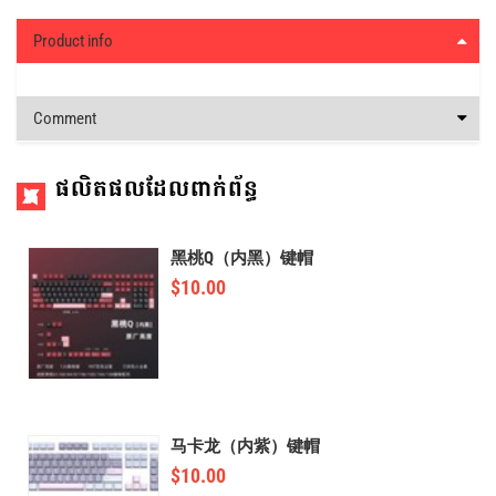
Product info
Comment
ផលិតផលដែលពាក់ព័ន្ធ
黑桃Q（内黑）键帽
$
10.00
马卡龙（内紫）键帽
$
10.00