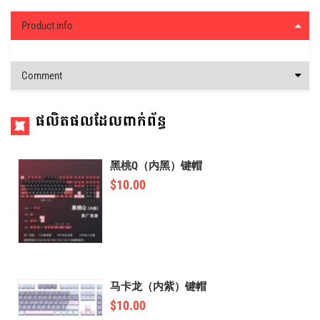
Product info
Comment
ផលិតផលដែលពាក់ព័ន្ធ
黑桃Q（内黑）键帽
$
10.00
马卡龙（内紫）键帽
$
10.00