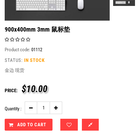
900x400mm 3mm 鼠标垫
Product code:
01112
STATUS:
IN STOCK
金边 现货
$
10.00
PRICE:
Quantity :
ADD TO CART