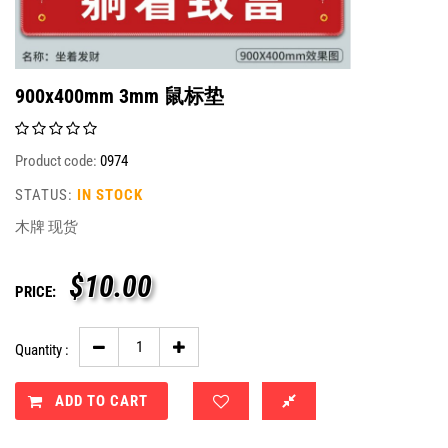
900x400mm 3mm 鼠标垫
Product code:
0974
STATUS:
IN STOCK
木牌 现货
$
10.00
PRICE:
Quantity :
ADD TO CART