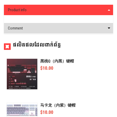
Product info
Comment
ផលិតផលដែលពាក់ព័ន្ធ
黑桃Q（内黑）键帽
$
10.00
马卡龙（内紫）键帽
$
10.00