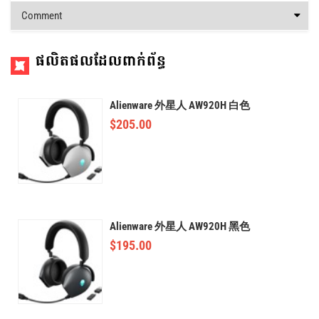
Comment
ផលិតផលដែលពាក់ព័ន្ធ
Alienware 外星人 AW920H 白色
$
205.00
Alienware 外星人 AW920H 黑色
$
195.00