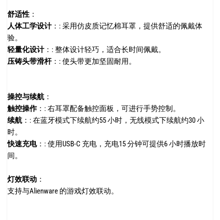
舒适性
：
人体工学设计
：:
采用仿皮质记忆棉耳罩，提供舒适的佩戴体
验。
轻量化设计
：:
整体设计轻巧，适合长时间佩戴。
压铸头带滑杆
：:
使头带更加坚固耐用。
操控与续航
：
触控操作
：:
右耳罩配备触控面板，可进行手势控制。
续航
：:
在蓝牙模式下续航约55 小时，无线模式下续航约30 小
时。
快速充电
：:
使用USB-C 充电，充电15 分钟可提供6 小时播放时
间。
灯效联动
：
支持与Alienware 的游戏灯效联动。