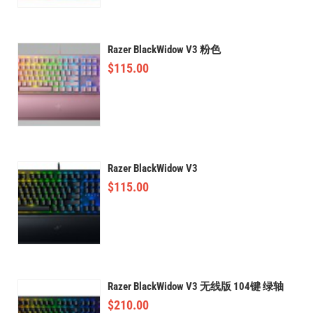
Razer BlackWidow V3 粉色
$
115.00
Razer BlackWidow V3
$
115.00
Razer BlackWidow V3 无线版 104键 绿轴
$
210.00