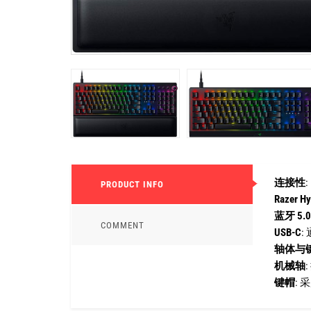
连接性
:
PRODUCT INFO
Razer Hy
蓝牙 5.0
COMMENT
USB-C
:
轴体与
机械轴
键帽
: 