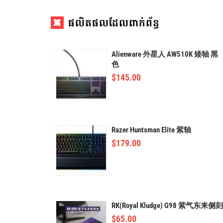
ផលិតផលដែលពាក់ព័ន្ធ
Alienware 外星人 AW510K 矮轴 黑
色
$
145.00
Razer Huntsman Elite 紫轴
$
179.00
RK(Royal Kludge) G98 紫气东来侧刻
$
65.00