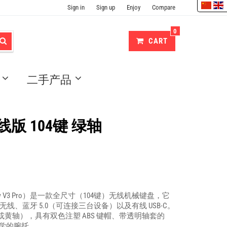
Sign in
Sign up
Enjoy
Compare
0
CART
二手产品
3 无线版 104键 绿轴
ckWidow V3 Pro）是一款全尺寸（104键）无线机械键盘，它
4GHz 无线、蓝牙 5.0（可连接三台设备）以及有线 USB-C。
黄轴），具有双色注塑 ABS 键帽、带透明轴套的
程学的腕托。