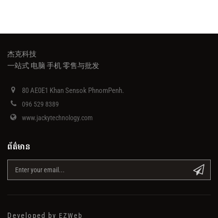
杰克科技
一站式 电脑 手机 零售与批发
80 AE0E1 Khan Sensok PhnomPenh.
096 529 8389
www.jackytechnology.com
ព័ត៌មាន
Developed by
EZWeb