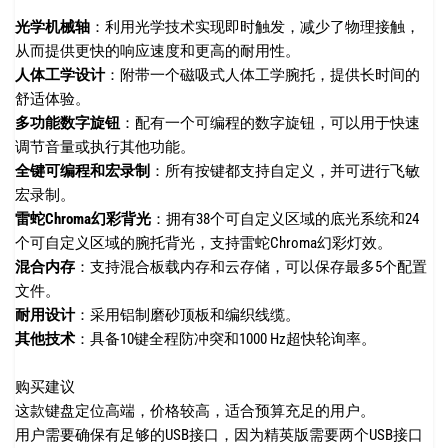
光学机械轴
：利用光学技术实现即时触发，减少了物理接触，
从而提供更快的响应速度和更高的耐用性。
人体工学设计
：附带一个磁吸式人体工学腕托，提供长时间的
舒适体验。
多功能数字旋钮
：配有一个可编程的数字旋钮，可以用于快速
调节音量或执行其他功能。
全键可编程和宏录制
：所有按键都支持自定义，并可进行飞敏
宏录制。
雷蛇Chroma幻彩背光
：拥有38个可自定义区域的底光系统和24
个可自定义区域的腕托背光，支持雷蛇Chroma幻彩灯效。
混合内存
：支持混合板载内存和云存储，可以保存最多5个配置
文件。
耐用设计
：采用铝制磨砂顶板和编织线缆
。
其他技术
：具备10键全程防冲突和1000 Hz超快轮询率。
购买建议
这款键盘定位高端，价格较高，适合预算充足的用户。
用户需要确保有足够的USB接口，因为精英版需要两个USB接口