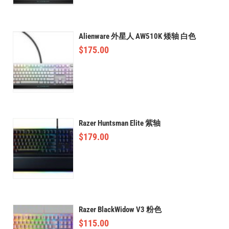
Alienware 外星人 AW510K 矮轴 白色
$
175.00
Razer Huntsman Elite 紫轴
$
179.00
Razer BlackWidow V3 粉色
$
115.00