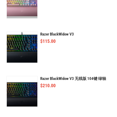
Razer BlackWidow V3
$
115.00
Razer BlackWidow V3 无线版 104键 绿轴
$
210.00