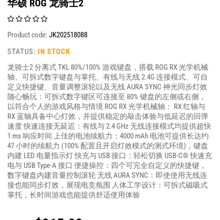
华硕 ROG 龙骑士2
Product code:
JK202518088
STATUS:
IN STOCK
龙骑士2 分离式 TKL 80%/100% 游戏键盘，搭载 ROG RX 光学机械
轴、可拆式数字键盘与掌托、有线与无线 2.4G 连接模式、可自
定义快捷键、音量调整滚轮以及无线 AURA SYNC 神光同步灯效
随心畅玩：可拆式数字键区可连接至 80% 键盘的左侧或右侧，
以符合个人的游戏风格与情境 ROG RX 光学机械轴： RX 红轴与
RX 蓝轴具备中心灯效，并提供稳定的敲击体验与低延迟的回弹
速度 快速连接无延迟：有线与 2.4 GHz 无线连接模式均提供超快
1 ms 响应时间 上佳的电池续航力：4000 mAh 电池可提供长达约
47 小时的续航力 (100% 配置且开启灯效模式的测式环境)，键盘
内建 LED 电量指示灯 快充与 USB 接口：轻松切换 USB-C® 快速充
电与 USB Type-A 接口 便捷操控：四个可完全自定义的快捷键，
数字键盘内建音量控制滚轮 无线 AURA SYNC：即使使用无线连
接也能同步灯效，展现电竞氛围 人体工学设计：可拆式磁吸式
掌托，长时间游戏也能提供舒适使用体验