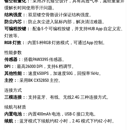
镂空轻量化：
: 采用29 孔镂空设计，具有高透气率，减轻重量并
缓解长时间使用手汗问题。
结构强度：
: 双层镂空骨骼设计保证结构强度。
防尘内芯：
: 防止灰尘进入鼠标内部，解决清洁难题。
可编程按键：
: 配备5 个可编程按键，并支持HUB App 自定义宏、
灯效等。
RGB 灯效：
: 内置5 种RGB 灯效模式，可通过App 控制。
性能参数
传感器：
: 搭载PAW3395 传感器。
DPI：
: 最高26000 DPI，支持6 档调节。
其他性能：
: 速度650IPS，加速度50G，回报率1kHz。
主控：
: 采用BK CX52850 主控。
连接方式
三模连接：
: 支持蓝牙、有线、无线2.4G 三种连接方式。
续航与材质
内置电池：
: 内置400mAh 电池，USB-C 接口充电。
续航：
: 蓝牙模式下续航约82 小时，2.4G 模式下约62 小时。