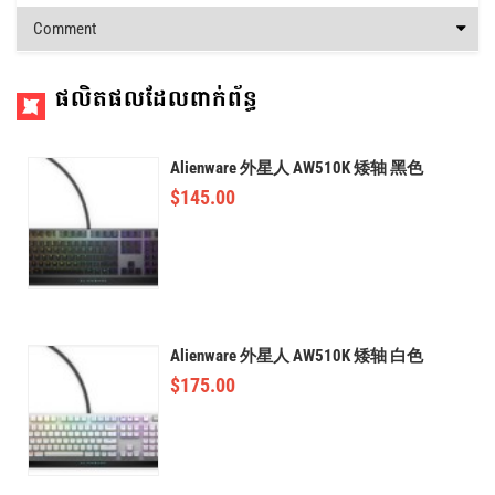
Comment
ផលិតផលដែលពាក់ព័ន្ធ
Alienware 外星人 AW510K 矮轴 黑色
$
145.00
Alienware 外星人 AW510K 矮轴 白色
$
175.00