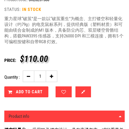
STATUS:
IN STOCK
重力星球“破茧”是一款以“破茧重生”为概念、主打镂空和轻量化
设计（约79g）的电竞鼠标系列，提供经典版（塑料材质）和可
能由镁合金制成的M1 版本，具备防尘内芯、双层镂空骨骼结
构，搭载PAW3395 传感器，支持26000 DPI 和三模连接，拥有5 个
可编程按键和自带RGB 灯效。
$
110.00
PRICE:
Quantity :
ADD TO CART
Product info