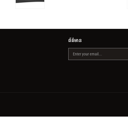
ព័ត៌មាន