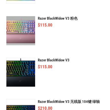
Razer BlackWidow V3 粉色
$
115.00
Razer BlackWidow V3
$
115.00
Razer BlackWidow V3 无线版 104键 绿轴
$
210.00