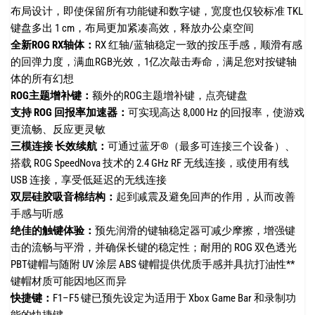
布局设计，即使保留所有功能键和数字键，宽度也仅较标准 TKL
键盘多出 1 cm，布局更加紧凑高效，释放办公桌空间
全新ROG RX轴体：
RX 红轴/蓝轴稳定一致的按压手感，顺滑有感
的回弹力度，满血RGB光效，1亿次敲击寿命，满足您对按键轴
体的所有幻想
ROG主题增补键：
额外的ROG主题增补键，点亮键盘
支持 ROG 回报率加速器：
可实现高达 8,000 Hz 的回报率，使游戏
更流畅、反应更灵敏
三模连接 长效续航：
可通过蓝牙®（最多可连接三个设备）、
搭载 ROG SpeedNova 技术的 2.4 GHz RF 无线连接，或使用有线
USB 连接，享受低延迟的无线连接
双层硅胶吸音棉结构：
起到减震及避免回声的作用，从而改善
手感与听感
绝佳的触键体验：
预先润滑的键轴稳定器可减少摩擦，增强键
击的流畅与平滑，并确保长键的稳定性；耐用的 ROG 双色透光
PBT键帽与随附 UV 涂层 ABS 键帽提供优质手感并具抗打油性**
键帽材质可能因地区而异
快捷键：
F1–F5 键已预先设定为适用于 Xbox Game Bar 和录制功