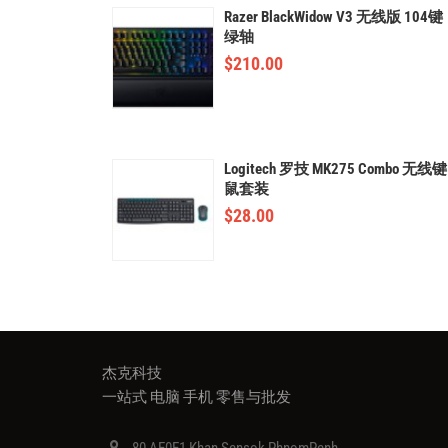
Razer BlackWidow V3 无线版 104键
绿轴
$
210.00
Logitech 罗技 MK275 Combo 无线键
鼠套装
$
28.00
杰克科技
一站式 电脑 手机 零售与批发
80 AE0E1 Khan Sensok PhnomPenh.