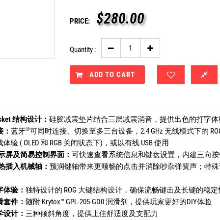
$
280.00
PRICE:
Quantity :
ADD TO CART
sket 结构设计：
硅胶减震垫片结合三层减震消音，提供出色的打字体
®
接：
蓝牙
可同时连接、切换至多三台设备，2.4 GHz 无线模式下的 ROG 
验 ( OLED 和 RGB 关闭状态下)，或以有线 USB 使用
 显示屏及简易控制界面：
可快速查看系统信息和键盘设置，内建三向按
NX 热插入机械轴：
预润键轴带来更顺畅的点击并消除吵杂弹簧声；特殊
字体验：
独特设计的 ROG 大键结构设计，确保流畅键击及长键的稳
滑套件：
随附 Krytox™ GPL-205-GD0 润滑剂，提供玩家更好的DIY体验
学设计：
三种倾斜角度，提供上佳舒适度及支配力