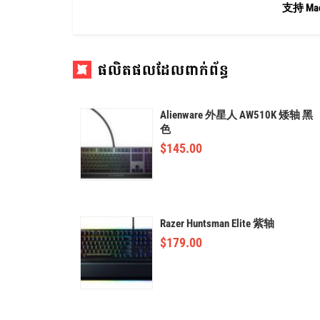
支持 Ma
ផលិតផលដែលពាក់ព័ន្ធ
Alienware 外星人 AW510K 矮轴 黑
色
$
145.00
Razer Huntsman Elite 紫轴
$
179.00