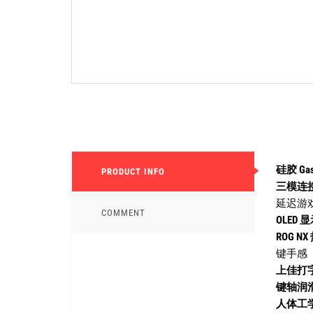
硅胶 Ga
PRODUCT INFO
三模连
延迟游戏体
COMMENT
OLED
ROG 
键手感
上佳打
键轴润
人体工