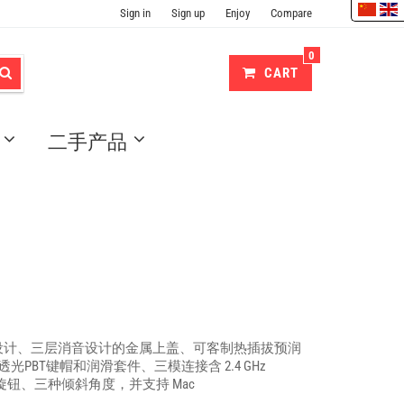
Sign in
Sign up
Enjoy
Compare
0
CART
二手产品
t结构设计、三层消音设计的金属上盖、可客制热插拔预润
透光PBT键帽和润滑套件、三模连接含 2.4 GHz
控制旋钮、三种倾斜角度，并支持 Mac