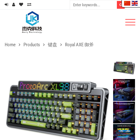
Home
Products
键盘
Royal AXE 御斧