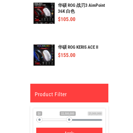
华硕 ROG 战刃3 AimPoint
36K 白色
$
105.00
华硕 ROG KERIS ACE II
$
155.00
Product Filter
$0
$2,500,000
$5,000,000