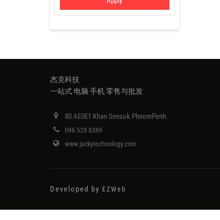
Apply
杰克科技
一站式 电脑 手机 零售与批发
80 AE0E1 Khan Sensok PhnomPenh.
096 529 8389
www.jackytechnology.com
Developed by
EZWeb