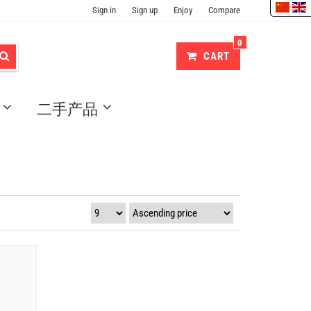
Sign in
Sign up
Enjoy
Compare
0
CART
二手产品