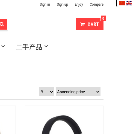
Sign in
Sign up
Enjoy
Compare
0
CART
二手产品