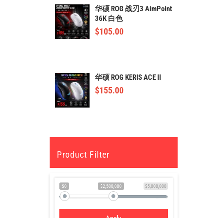
华硕 ROG 战刃3 AimPoint
36K 白色
$
105.00
华硕 ROG KERIS ACE II
$
155.00
Product Filter
$0
$2,500,000
$5,000,000