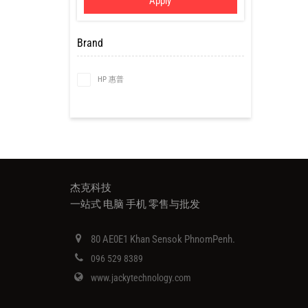
Apply
Brand
HP 惠普
杰克科技
一站式 电脑 手机 零售与批发
80 AE0E1 Khan Sensok PhnomPenh.
096 529 8389
www.jackytechnology.com